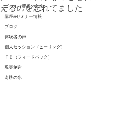
えるのを忘れてました
ゴール（理想の未来）
講座&セミナー情報
ブログ
体験者の声
個人セッション（ヒーリング）
ＦＢ（フィードバック）
現実創造
奇跡の水