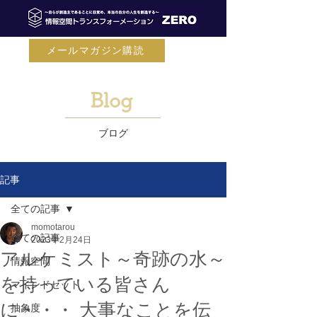
メールマガジン購読
Blog
ブログ
記事
全ての記事
momotarou
全ての記事
2023年2月24日
アルケミスト～奇跡の水～
情報空間
を持っている皆さん
マインドセット
に・・・ 大事なことを伝
抽象度