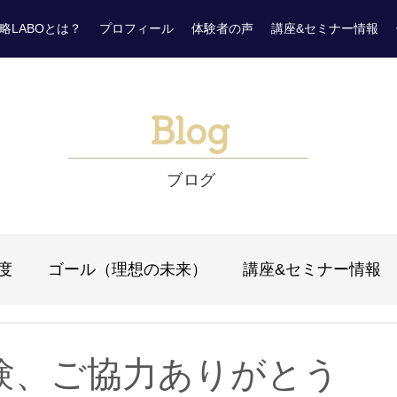
略LABOとは？
プロフィール
体験者の声
講座&セミナー情報
Blog
ブログ
度
ゴール（理想の未来）
講座&セミナー情報
リング）
ＦＢ（フィードバック）
現実創造
験、ご協力ありがとう