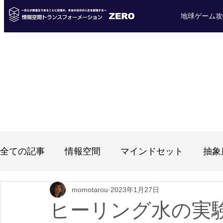
地球ゲーム攻
全ての記事
情報空間
マインドセット
抽象
momotarou
2023年1月27日
ブログ
体験者の声
個人セッション（ヒー
ヒーリング水の実