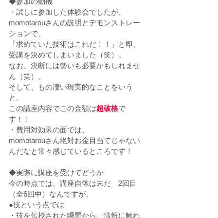
◆参加の動機
・試しに参加した体験会でしたが、
momotarouさんの説明とデモンストレー
ションで、
「求めていた技術はこれだ！！」と即、
受講を決めてしまいました（笑）。
なお、決断には勢いも必要かもしれませ
ん（笑）。
そして、もの凄い現実的なことをいう
と。
この講座内容でこの金額は
超破格
で
す！！
・費用対効果の面では、
momotarouさん絶対お金目当てじゃない
んだなと常々感じているところです！
◆実際に講座を受けてどうか
今の時点では、講座自体は未だ　2回目
（全6回中）なんですが、
●技という点では
・技を伝授された瞬間から、情報に触れ