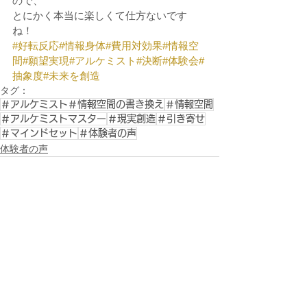
ので、
とにかく本当に楽しくて仕方ないです
ね！
#好転反応
#情報身体
#費用対効果
#情報空
間
#願望実現
#アルケミスト
#決断
#体験会
#
抽象度
#未来を創造
タグ：
＃アルケミスト＃情報空間の書き換え
＃情報空間
＃アルケミストマスター
＃現実創造
＃引き寄せ
＃マインドセット
＃体験者の声
体験者の声
すべて表示
関連記事