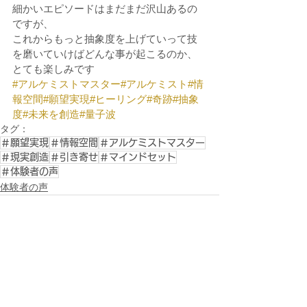
細かいエピソードはまだまだ沢山あるの
ですが、
これからもっと抽象度を上げていって技
を磨いていけばどんな事が起こるのか、
とても楽しみです
#アルケミストマスター
#アルケミスト
#情
報空間
#願望実現
#ヒーリング
#奇跡
#抽象
度
#未来を創造
#量子波
タグ：
＃願望実現
＃情報空間
＃アルケミストマスター
＃現実創造
＃引き寄せ
＃マインドセット
＃体験者の声
体験者の声
すべて表示
関連記事