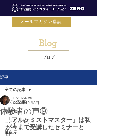
メールマガジン購読
Blog
ブログ
記事
全ての記事
momotarou
全ての記事
2022年10月8日
体験者の声⑨
情報空間
「アルケミストマスター」は私
マインドセット
が今まで受講したセミナーと
抽象度
は、