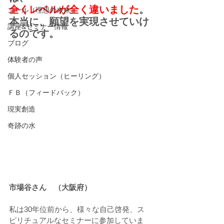
全くレベルが全く違いました
。
ゴール（理想の未来）
本当に、願望を実現させていけ
講座&セミナー情報
るのです。
ブログ
体験者の声
個人セッション（ヒーリング）
ＦＢ（フィードバック）
現実創造
奇跡の水
市場谷さん　（大阪府）　　
私は30年位前から、様々な自己啓発、ス
ピリチュアルなセミナーに参加していま