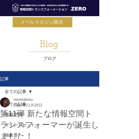
メールマガジン購読
Blog
ブログ
記事
全ての記事
momotarou
全ての記事
2022年11月26日
第11弾 新たな情報空間ト
情報空間
ランスフォーマーが誕生し
マインドセット
ました！
抽象度