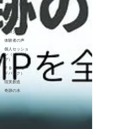
ゴール（理想
の未来）
講座&セミナ
ー情報
ブログ
体験者の声
個人セッショ
ン（ヒーリン
グ）
ＦＢ（フィー
ドバック）
現実創造
奇跡の水