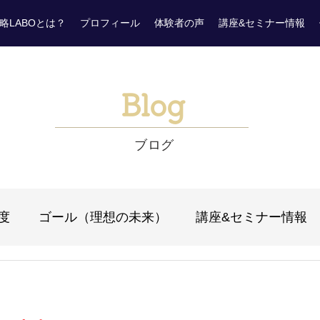
略LABOとは？
プロフィール
体験者の声
講座&セミナー情報
Blog
ブログ
度
ゴール（理想の未来）
講座&セミナー情報
リング）
ＦＢ（フィードバック）
現実創造