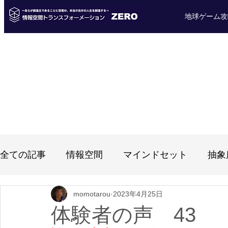
地球ゲーム攻
全ての記事
情報空間
マインドセット
抽象
momotarou
2023年4月25日
ブログ
体験者の声
個人セッション（ヒー
体験者の声 43