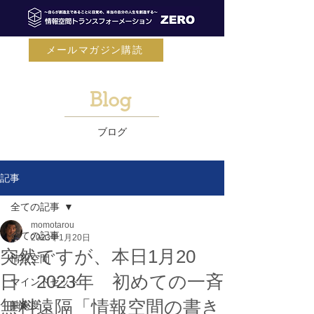
メールマガジン購読
Blog
ブログ
記事
全ての記事
momotarou
全ての記事
2023年1月20日
突然ですが、本日1月20
情報空間
日 2023年 初めての一斉
マインドセット
無料遠隔「情報空間の書き
抽象度