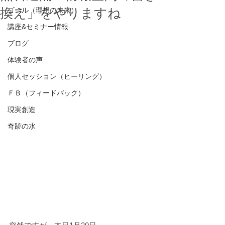
換え」をやりますね
ゴール（理想の未来）
講座&セミナー情報
ブログ
体験者の声
個人セッション（ヒーリング）
ＦＢ（フィードバック）
現実創造
奇跡の水