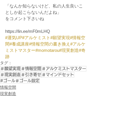
「なんか知らないけど、私の人生良いこ
としか起こらないんだよね」
をコメント下さいね
https://lin.ee/mF0mLHQ
#運気UP
#アルケミスト
#願望実現
#情報空
間
#養成講座
#情報空間の書き換え
#アルケ
ミストマスター
#momotarou
#現実創造
#奇
跡
タグ：
＃願望実現
＃情報空間
＃アルケミストマスター
＃現実創造
＃引き寄せ
＃マインドセット
#ゴール＃ゴール設定
情報空間
現実創造
ブログ