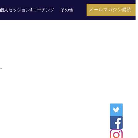
メールマガジン購読
個人セッション&コーチング
その他
。